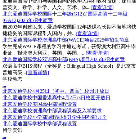
爱迪美国高中使用与美国相同的教学大纲和教材授课，课程涵
盖英文、数学、科学、人文、艺术、体...
[查看详情]
北京爱迪国际学校国际十二年级(G12))/ 国际高阶十二年级
(GA12)2025年招生简章
自2003年创建以来，爱迪学校国际12年级课程长期不懈地将快
捷稳妥的国际课程引入国内，并...
[查看详情]
北京爱迪国际学校澳洲高中部(WACE)项目2025年招生简章
学生完成WACE课程的学习并通过考试，获得澳大利亚高中毕
业证，报读澳大利亚、英国、美国、...
[查看详情]
北京爱迪国际学校双语高中部(BHS)项目2025年招生简章
双语高中BHS课程（全称是：Bilingual High School）是北京市
普通高级...
[查看详情]
学校动态
.
.
.
北京爱迪学校4月25日（初中、普高）校园开放日
北京爱迪学校中国香港高中4月2日/3日校园开放日
北京爱迪学校美国高中部课程设置
北京爱迪学校澳洲高中部课程课程及入学要求
北京爱迪学校小学部课程能提升学生哪些能力？
北京爱迪国际学校中学部课程设置
留学资讯
.
.
.