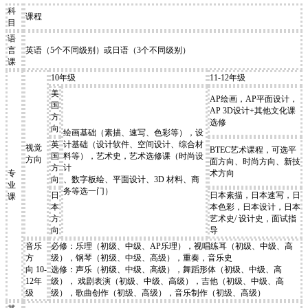
科
课程
目
语
言
英语（5个不同级别）或日语（3个不同级别）
课
10年级
11-12年级
美
AP绘画，AP平面设计，
国
AP 3D设计+其他文化课
方
选修
向
绘画基础（素描、速写、色彩等），设
英
计基础（设计软件、空间设计、综合材
视觉
BTEC艺术课程，可选平
国
料等），艺术史，艺术选修课（时尚设
方向
面方向、时尚方向、新技
方
计
专
术方向
向
、数字板绘、平面设计、3D 材料、商
业
务等选一门）
日
日本素描，日本速写，日
课
本
本色彩，日本设计，日本
方
艺术史/ 设计史，面试指
向
导
音乐
必修：乐理（初级、中级、AP乐理），视唱练耳（初级、中级、高
方
级），钢琴（初级、中级、高级），重奏，音乐史
向 10-
选修：声乐（初级、中级、高级），舞蹈形体（初级、中级、高
12年
级）， 戏剧表演（初级、中级、高级），吉他（初级、中级、高
级
级），歌曲创作（初级、高级），音乐制作（初级、高级）