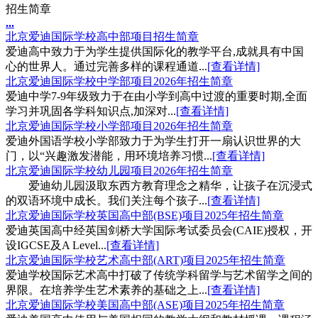
招生简章
.
.
.
北京爱迪国际学校高中部项目招生简章
爱迪高中致力于为学生提供国际化的教学平台,成就具有中国
心的世界人。通过完善多样的课程通道...
[查看详情]
北京爱迪国际学校中学部项目2026年招生简章
爱迪中学7-9年级致力于在由小学到高中过渡的重要时期,全面
学习并巩固各学科知识点,加深对...
[查看详情]
北京爱迪国际学校小学部项目2026年招生简章
爱迪外国语学校小学部致力于为学生打开一扇认识世界的大
门，以“兴趣激发潜能，用环境培养习惯...
[查看详情]
北京爱迪国际学校幼儿园项目2026年招生简章
爱迪幼儿园汲取东西方教育理念之精华，让孩子在沉浸式
的双语环境中成长。我们关注每个孩子...
[查看详情]
北京爱迪国际学校英国高中部(BSE)项目2025年招生简章
爱迪英国高中经英国剑桥大学国际考试委员会(CAIE)授权，开
设IGCSE及A Level...
[查看详情]
北京爱迪国际学校艺术高中部(ART)项目2025年招生简章
爱迪学校国际艺术高中打破了传统学科留学与艺术留学之间的
界限。在培养学生艺术素养的基础之上...
[查看详情]
北京爱迪国际学校美国高中部(ASE)项目2025年招生简章