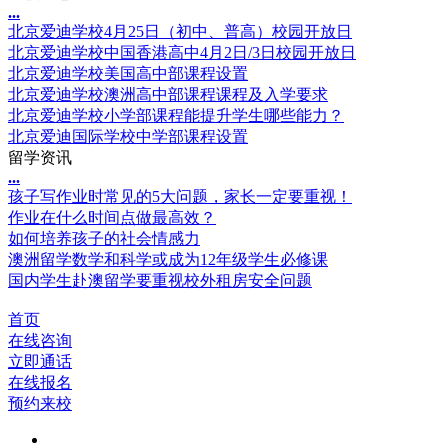
.
.
.
北京爱迪学校4月25日（初中、普高）校园开放日
北京爱迪学校中国香港高中4月2日/3日校园开放日
北京爱迪学校美国高中部课程设置
北京爱迪学校澳洲高中部课程课程及入学要求
北京爱迪学校小学部课程能提升学生哪些能力？
北京爱迪国际学校中学部课程设置
留学资讯
.
.
.
孩子写作业时常见的5大问题，家长一定要重视！
作业在什么时间点做最高效？
如何培养孩子的社会情感力
澳洲留学数学和科学或成为12年级学生必修课
国内学生赴澳留学要重视校外租房安全问题
首页
在线咨询
立即通话
在线报名
预约来校