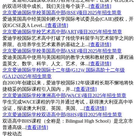
的双语环境中成长。我们关注每个孩子...
[查看详情]
北京爱迪国际学校英国高中部(BSE)项目2025年招生简章
爱迪英国高中经英国剑桥大学国际考试委员会(CAIE)授权，开
设IGCSE及A Level...
[查看详情]
北京爱迪国际学校艺术高中部(ART)项目2025年招生简章
爱迪学校国际艺术高中打破了传统学科留学与艺术留学之间的
界限。在培养学生艺术素养的基础之上...
[查看详情]
北京爱迪国际学校美国高中部(ASE)项目2025年招生简章
爱迪美国高中使用与美国相同的教学大纲和教材授课，课程涵
盖英文、数学、科学、人文、艺术、体...
[查看详情]
北京爱迪国际学校国际十二年级(G12))/ 国际高阶十二年级
(GA12)2025年招生简章
自2003年创建以来，爱迪学校国际12年级课程长期不懈地将快
捷稳妥的国际课程引入国内，并...
[查看详情]
北京爱迪国际学校澳洲高中部(WACE)项目2025年招生简章
学生完成WACE课程的学习并通过考试，获得澳大利亚高中毕
业证，报读澳大利亚、英国、美国、...
[查看详情]
北京爱迪国际学校双语高中部(BHS)项目2025年招生简章
双语高中BHS课程（全称是：Bilingual High School）是北京市
普通高级...
[查看详情]
学校动态