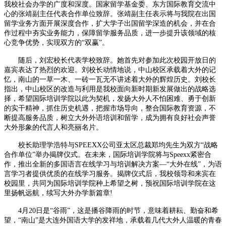
我校社会办学的广度和深度。国家留学基金委、东方国际教育交流中
心的张靖副主任代表合作单位致辞。张靖副主任表示将与我院在出国
留学业务方面开展深度合作，扩大学子出国留学深造的机会，并在合
作过程中夯实业务能力，保障留学服务品质，进一步提升该领域的核
心竞争优势，实现双方的“双赢”。
随后，刘宏校长代表学校致辞。她首先对参加此次校园开放日的
嘉宾表达了热烈的欢迎。刘校长动情地说，中山校区承载着大外的记
忆，南山的一草一木、一砖一瓦无不讲述着大外的辉煌历史。刘校长
指出，中山校区的改造与利用是我校面向新时期新发展做出的战略选
择，希望国际培训学院以此为契机，发扬大外人不怕困难、勇于创新
的实干精神，抓住历史机遇，把握市场导向，整合国际教育资源，不
断提高服务品质，树立大外外语培训和留学，成为拥有良好社会声誉
大外形象的代言人和亮丽名片。
校长助理学浩特与SPEEXX公司亚太区总裁郑均先生为双方“战略
合作单位”举办揭牌仪式。在未来，国际培训学院将与Speexx紧密合
作，推出全新的多国语言在线学习与培训解决方案—“大外在线”，为语
言学习者提供优质的在线学习服务。揭牌仪式后，我校领导和来宾在
校园里，共同为国际培训学院种上希望之树，预祝国际培训学院在这
里扬帆远航，续写大外办学新篇章!
4月20日是“谷雨”，这是播谷降雨的时节，意味着耕耘、勤奋和希
望，“南山”是大连外国语大学的发祥地，承载着几代大外人温暖的青春