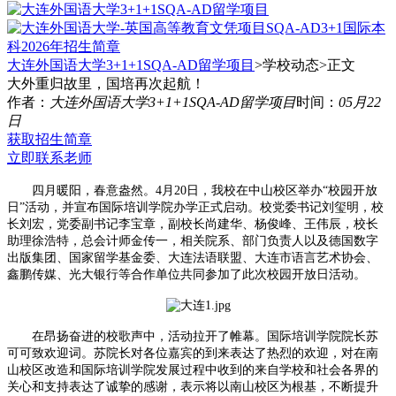
大连外国语大学3+1+1SQA-AD留学项目
>学校动态>
正文
大外重归故里，国培再次起航！
作者：
大连外国语大学3+1+1SQA-AD留学项目
时间：
05月22
日
获取招生简章
立即联系老师
四月暖阳，春意盎然。4月20日，我校在中山校区举办“校园开放
日”活动，并宣布国际培训学院办学正式启动。校党委书记刘玺明，校
长刘宏，党委副书记李宝章，副校长尚建华、杨俊峰、王伟辰，校长
助理徐浩特，总会计师金传一，相关院系、部门负责人以及德国数字
出版集团、国家留学基金委、大连法语联盟、大连市语言艺术协会、
鑫鹏传媒、光大银行等合作单位共同参加了此次校园开放日活动。
在昂扬奋进的校歌声中，活动拉开了帷幕。国际培训学院院长苏
可可致欢迎词。苏院长对各位嘉宾的到来表达了热烈的欢迎，对在南
山校区改造和国际培训学院发展过程中收到的来自学校和社会各界的
关心和支持表达了诚挚的感谢，表示将以南山校区为根基，不断提升